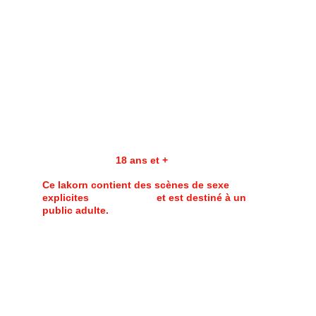
Épisodes : 14 x 62 min
Diffusion  : 16/11/2023
Webdrama : Oui
Diffuseur :
 Youtube
Streaming : 
GagaOOlala
Genres : Action - Mystère  
Thèmes : Drogue - Enquête - LGBT+ - Prostitution 
- Sexe
Age conseillé :
18 ans et +
Ce lakorn contient des scènes de sexe 
explicites                        et est destiné à un 
public adulte.
Synopsis :
Suite à la disparition de Nant, son frère jumeau,
Nont, se fait passer pour lui pour tenter de percer
le mystère.
Pendant ce temps, la bande d'amis de son frère