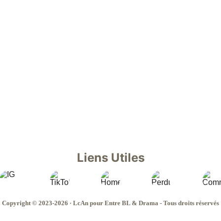
Sasiwimol est une réalisatr
relation proche et amicale 
lorsque Wang connaîtra son
L'amour, les relations, la c
de l'autre en cette ère de 
Liens Utiles
Copyright © 2023-2026 · LcAn pour Entre BL & Drama - Tous droits réservés