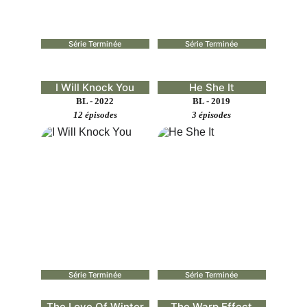
Série Terminée
Série Terminée
I Will Knock You
He She It
BL - 2022
BL - 2019
12 épisodes
3 épisodes
Série Terminée
Série Terminée
The Love Of Winter
The Warp Effect