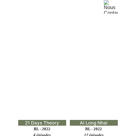
Thaïlande
Notre Sélection
21 Days Theory
Ai Long Nhai
BL - 2022
BL - 2022
4 épisodes
12 épisodes