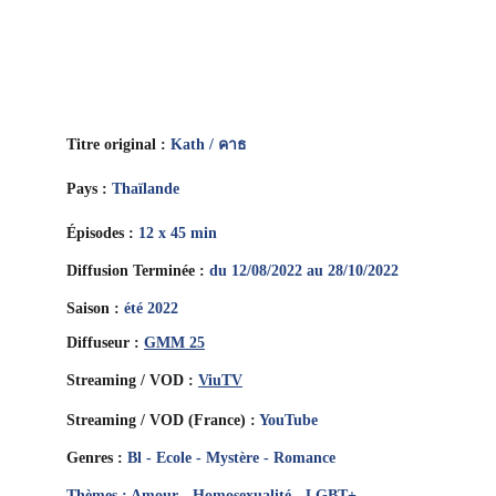
Titre original : 
Kath / คาธ
Pays : 
Thaïlande
Épisodes : 
12 x 45 min
Diffusion Terminée : 
du 12/08/2022 au 28/10/2022
Saison : 
été 2022
Diffuseur : 
GMM 25
Streaming / VOD : 
ViuTV
Streaming / VOD (France) : 
YouTube
Genres : 
Bl - Ecole - Mystère - Romance
Thèmes : Amour - Homosexualité - LGBT+